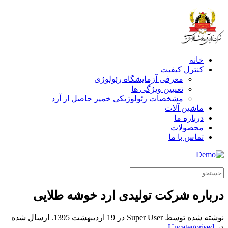
خانه
کنترل کیفیت
معرفی آزمایشگاه رئولوژی
تعییین ویژگی ها
مشخصات رئولوژیکی خمیر حاصل از آرد
ماشین آلات
درباره ما
محصولات
تماس با ما
درباره شرکت تولیدی ارد خوشه طلایی
نوشته شده توسط Super User در
19 ارديبهشت 1395
. ارسال شده
در
Uncategorised